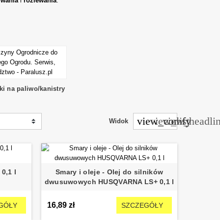
iwania
i
rozlewania
.
i na paliwo/kanistry
view_comfy
view_list
view_headli
Widok
0,1 l
Smary i oleje - Olej do silników
dwusuwowych HUSQVARNA LS+ 0,1 l
16,89 zł
GÓŁY
SZCZEGÓŁY