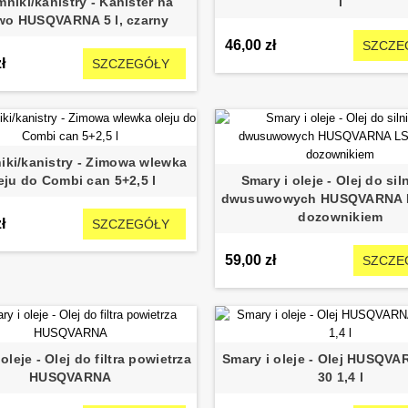
niki/kanistry - Kanister na
l
wo HUSQVARNA 5 l, czarny
46,00 zł
SZCZE
ł
SZCZEGÓŁY
iki/kanistry - Zimowa wlewka
eju do Combi can 5+2,5 l
Smary i oleje - Olej do si
dwusuwowych HUSQVARNA LS
dozownikiem
ł
SZCZEGÓŁY
59,00 zł
SZCZE
oleje - Olej do filtra powietrza
Smary i oleje - Olej HUSQV
HUSQVARNA
30 1,4 l