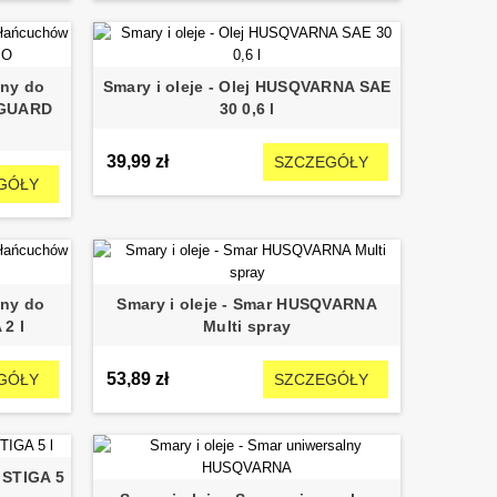
lny do
Smary i oleje - Olej HUSQVARNA SAE
-GUARD
30 0,6 l
39,99 zł
SZCZEGÓŁY
GÓŁY
lny do
Smary i oleje - Smar HUSQVARNA
2 l
Multi spray
53,89 zł
GÓŁY
SZCZEGÓŁY
r STIGA 5