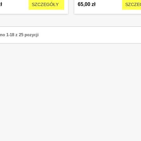
ł
65,00 zł
SZCZEGÓŁY
SZCZE
no 1-18 z 25 pozycji