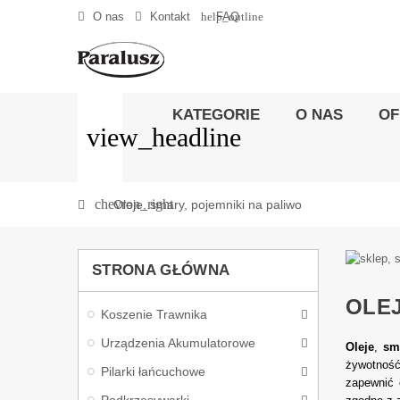
help_outline
O nas
Kontakt
FAQ
KATEGORIE
O NAS
OF
view_headline
chevron_right
Oleje, smary, pojemniki na paliwo
STRONA GŁÓWNA
OLEJ
Koszenie Trawnika
Urządzenia Akumulatorowe
Oleje
,
sm
żywotnoś
Pilarki łańcuchowe
zapewnić 