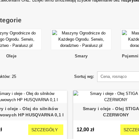
zaleceniami ONZ. Dzięki temu umożliwiają szybkie napełnianie bez
rozprysk
tegorie
Oleje
Smary
Pojemnik
uktów: 25
Sortuj wg:
Cena, rosnąco
y i oleje - Olej do silników
Smary i oleje - Olej STIGA 
wowych HP HUSQVARNA 0,1 l
CZERWONY
ł
12,00 zł
SZCZEGÓŁY
SZCZE