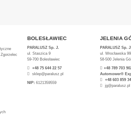
BOLESŁAWIEC
JELENIA G
PARALUSZ Sp. J.
PARALUSZ Sp. J
atyczne
ul. Staszica 9
ul. Wrocławska 9
 Zgorzelec
59-700 Bolesławiec
58-500 Jelenia Gó
+48 75 644 22 57
+48 789 703 90
sklep@paralusz.pl
Automower® Exp
+48 603 859 3
NIP:
6121359559
jg@paralusz.pl
ych