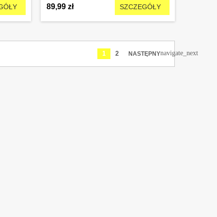
89,99 zł
GÓŁY
SZCZEGÓŁY
navigate_next
1
2
NASTĘPNY