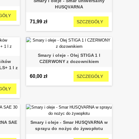
Smary i oleje - Smar uniwersalny
HUSQVARNA
GÓŁY
71,99 zł
SZCZEGÓŁY
Smary i oleje - Olej STIGA 1 l
lników
CZERWONY z dozownikiem
+ 1 l z
60,00 zł
SZCZEGÓŁY
GÓŁY
ARNA SAE
Smary i oleje - Smar HUSQVARNA w
sprayu do nożyc do żywopłotu