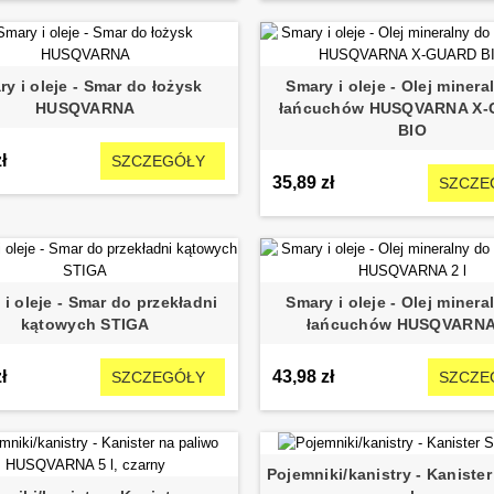
y i oleje - Smar do łożysk
Smary i oleje - Olej minera
HUSQVARNA
łańcuchów HUSQVARNA X
BIO
ł
SZCZEGÓŁY
35,89 zł
SZCZE
i oleje - Smar do przekładni
Smary i oleje - Olej minera
kątowych STIGA
łańcuchów HUSQVARNA 
ł
43,98 zł
SZCZEGÓŁY
SZCZE
Pojemniki/kanistry - Kaniste