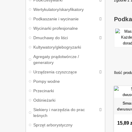
Podkrzesywarki
zgodne z 
Wertykulatory/skaryfikatory
Podka
Podkaszanie i wycinanie
Wycinarki profesjonalne
Dmuchawy do liści
Kultywatory/glebogryzarki
Agregaty prądotwórcze /
generatory
Urządzenia czyszczące
Ilość prod
Pompy wodne
Przecinarki
Odśnieżarki
Smar
dwusu
Siekiery i narzędzia do prac
leśnych
15,89 z
Sprzęt arborystyczny