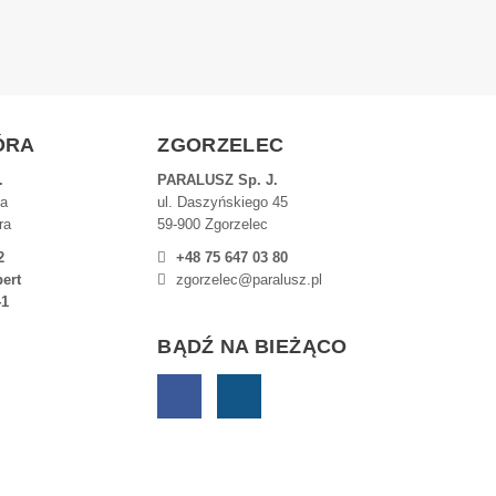
ÓRA
ZGORZELEC
.
PARALUSZ Sp. J.
9a
ul. Daszyńskiego 45
ra
59-900 Zgorzelec
2
+48 75 647 03 80
ert
zgorzelec@paralusz.pl
41
BĄDŹ NA BIEŻĄCO
Facebook
Instagram