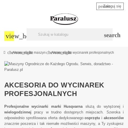
person
Zaloguj się
search
view_headline
chevron_right
chevron_right
Akcesoria do maszyn
Akcesoria do wycinarek profesjonalnych
AKCESORIA DO WYCINAREK
PROFESJONALNYCH
Profesjonalne wycinarki marki Husqvarna
służą do wytężonej i
wielogodzinnej
pracy w trudno dostępnych miejscach. Szeroka i
odpowiednio sprofilowana oferta dedykowanego
osprzętu
i
akcesoriów
znacznie poszerza i tak niemałe możliwości maszyny, a Ty zyskujesz